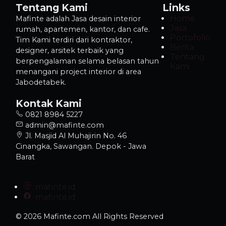
Tentang Kami
Links
Home
Mafinte adalah Jasa desain interior
Jasa
rumah, apartemen, kantor, dan cafe.
Portofolio
Tim Kami terdiri dari kontraktor,
Berita
designer, arsitek terbaik yang
Tentang
berpengalaman selama belasan tahun
Kami
menangani project interior di area
Jabodetabek.
Kontak Kami
0821 8984 5227
admin@mafinte.com
Jl. Masjid Al Muhajirin No. 46
Cinangka, Sawangan. Depok - Jawa
Barat
mafinte.id
mafinte.id
© 2026 Mafinte.com All Rights Reserved