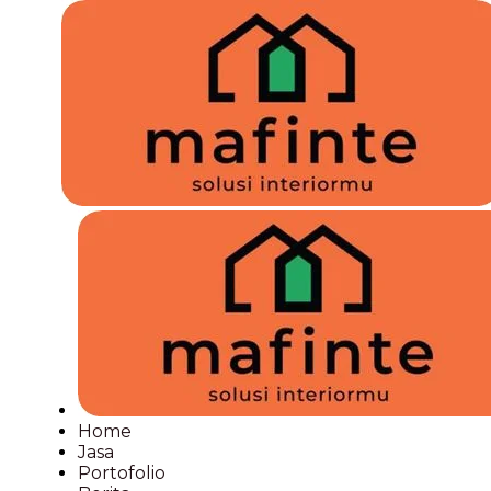
Dining Room & living Room
Home
Jasa
Project
Dining Room & living Room
Summary
Client
Name
Mr. Bob
Project
Type
Residencial
Location
Jakarta
Pekerjaan
Dining
Room,
Home
Living
Jasa
Room
Portofolio