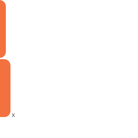
ing Room, Living Room
X