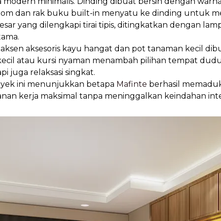
modern minimalis. Dinding dibuat bersih dengan warna
ustom dan rak buku built-in menyatu ke dinding untuk
sar yang dilengkapi tirai tipis, ditingkatkan dengan la
tama.
 aksen aksesoris kayu hangat dan pot tanaman kecil di
ecil atau kursi nyaman menambah pilihan tempat duduk
i juga relaksasi singkat.
oyek ini menunjukkan betapa
Mafinte
berhasil memadukan
 kerja maksimal tanpa meninggalkan keindahan inte