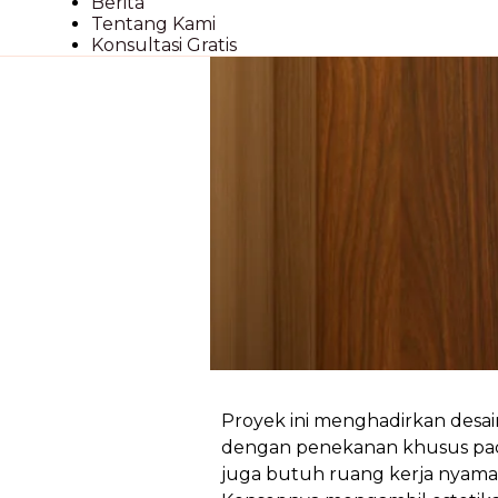
Berita
Room
Tentang Kami
Konsultasi Gratis
Proyek ini menghadirkan desain
dengan penekanan khusus p
juga butuh ruang kerja nyama